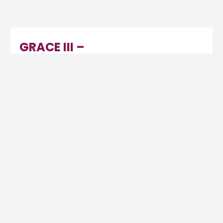
GRACE III –
Gesundheitsfürsorge &
Hoffnung
Medizinische & soziale Arbeit